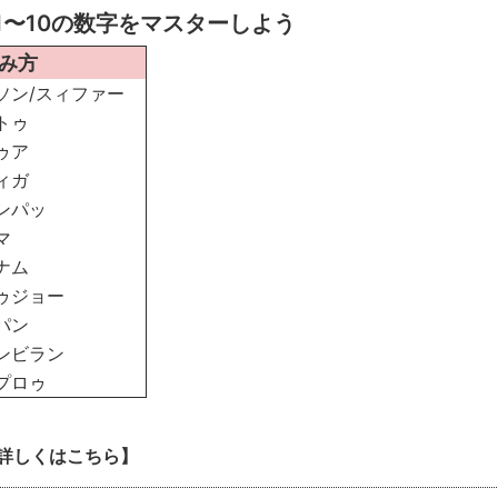
〜10の数字をマスターしよう
み方
ン/スィファー
トゥ
ゥア
ィガ
ンパッ
マ
ナム
ゥジョー
パン
ンビラン
プロゥ
詳しくはこちら】