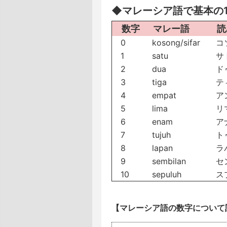
◆マレーシア語で基本の1
数字
マレー語
読
0
kosong/sifar
コソ
1
satu
サ
2
dua
ド
3
tiga
テ
4
empat
ア
5
lima
リ
6
enam
ア
7
tujuh
ト
8
lapan
ラ
9
sembilan
セ
10
sepuluh
ス
【マレーシア語の数字について