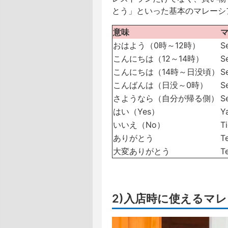
とう」といった基本のマレーシ
意味
おはよう（0時～12時）
S
こんにちは（12～14時）
S
こんにちは（14時～日没頃）
S
こんばんは（日没～0時）
S
さようなら（自分が帰る側）
S
はい（Yes）
Y
いいえ（No）
T
ありがとう
T
大変ありがとう
T
2)入店時に使えるマ