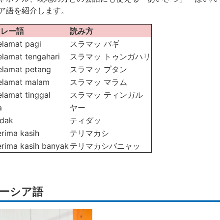
ア語を紹介します。
マレー語
読み方
elamat pagi
スラマッ パギ
elamat tengahari
スラマッ トゥンガハリ
elamat petang
スラマッ プタン
elamat malam
スラマッ マラム
elamat tinggal
スラマッ ティンガル
a
ヤー
idak
ティダッ
erima kasih
テリマカシ
erima kasih banyak
テリマカシバニャッ
レーシア語