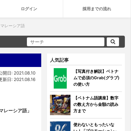
ログイン
採用までの流れ
なマレーシア語
人気記事
【写真付き解説】ベトナ
公開日: 2021.08.10
ムで必須のGrab(グラブ)
更新日: 2021.08.16
の使い方
【ベトナム語講座】数字
の数え方から金額の読み
マレーシア語」
方まで
使わないともったいな
い！「プロモーション」