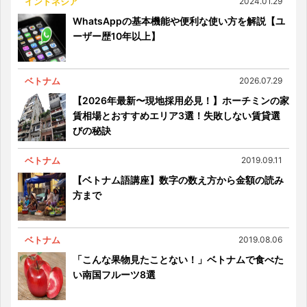
インドネシア
2024.01.29
WhatsAppの基本機能や便利な使い方を解説【ユ
ーザー歴10年以上】
ベトナム
2026.07.29
【2026年最新〜現地採用必見！】ホーチミンの家
賃相場とおすすめエリア3選！失敗しない賃貸選
びの秘訣
ベトナム
2019.09.11
【ベトナム語講座】数字の数え方から金額の読み
方まで
ベトナム
2019.08.06
「こんな果物見たことない！」ベトナムで食べた
い南国フルーツ8選