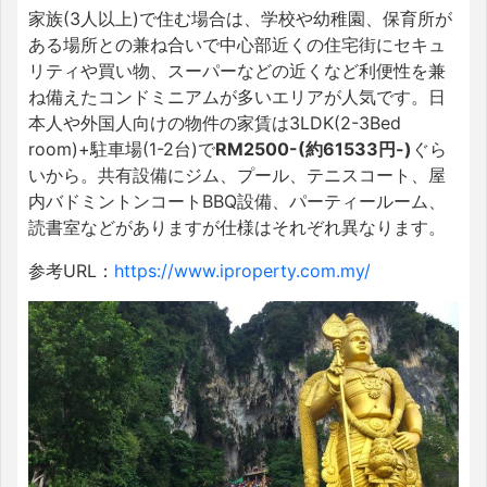
家族(3人以上)で住む場合は、学校や幼稚園、保育所が
ある場所との兼ね合いで中心部近くの住宅街にセキュ
リティや買い物、スーパーなどの近くなど利便性を兼
ね備えたコンドミニアムが多いエリアが人気です。日
本人や外国人向けの物件の家賃は3LDK(2-3Bed
room)+駐車場(1-2台)で
RM2500-(約61533円-)
ぐら
いから。共有設備にジム、プール、テニスコート、屋
内バドミントンコートBBQ設備、パーティールーム、
読書室などがありますが仕様はそれぞれ異なります。
参考URL：
https://www.iproperty.com.my/