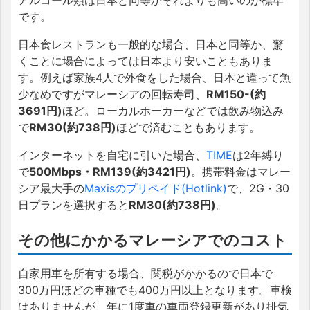
です。
日本食レストランも一般的な場合、日本と同等か、驚
くことに場合によっては日本より安いこともありま
す。例えば家族4人で外食をした場合、日本と違って魚
少なめですがマレーシアの回転寿司、
RM150-(約
3691円)
ほど。ローカルホーカーなどでは飲み物込み
で
RM30(約738円)
ほどで済むこともあります。
インターネットを自宅に引いた場合、
TIME
は2年縛り
で
500Mbps・RM139(約3421円)
。携帯料金はマレー
シア最大手の
Maxisのプリペイド(Hotlink)
で、2G・30
日プランを選択すると
RM30(約738円)
。
その他にかかるマレーシアでのコスト
自家用車を所有する場合、関税がかかるので日本で
300万円ほどの車種でも400万円以上となります。車検
はありませんが、年に1度車の車両登録更新があり排気