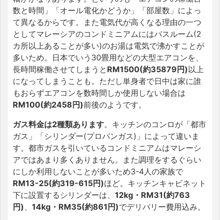
数と時間」「オール電化かどうか」「部屋数」によっ
て異なるからです。また電気代が高くなる理由の一つ
としてマレーシアのコンドミニアムにはバスルーム(2
カ所以上あることが多い)のお湯は電気で沸かすことが
多いため。日本でいう30畳用などの大型エアコンを、
長時間稼働させてしまうと
RM1500(約35879円)
以上
になってしまうことも。ただし単身者で日中は家に誰
もおらずエアコンを数時間しか使用しない場合は
RM100(約2458円)
前後のようです。
ガス料金は2種類あります
。キッチンのコンロが「都市
ガス」「シリンダー(プロパンガス)」によって違いま
す。都市ガスを引いているコンドミニアムはマレーシ
アではあまり多くありません。また調理をするぐらい
にしか利用しないことが多いため3-4人の家族で
RM13-25(約319-615円)
ほど。キッチンキャビネット
下に設置するシリンダーは、
12kg・RM31(約763
円)
、
14kg・RM35(約861円)
でデリバリー費用込み。