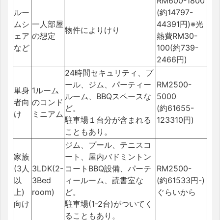
RM600-1800
ルー
(約14797-
ムシ
一人部屋
44391円)※光
物件によりけり
ェア
の想定
熱費RM30-
など
100(約739-
2466円)
24時間セキュリティ、プ
ール、ジム、パーティー
RM2500-
単身
1ルーム
ルーム、BBQスペースな
5000
者向
のコンド
ど。
(約61655-
け
ミニアム
駐車場１台分が含まれる
123310円)
こともあり。
ジム、プール、テニスコ
家族
ート、屋内バドミントン
(3人
3LDK(2-
コートBBQ設備、パーテ
RM2500-
以
3Bed
ィールーム、読書室な
(約61533円-)
上)
room)
ど。
ぐらいから
向け
駐車場(1-2台)がついてく
ることもあり。