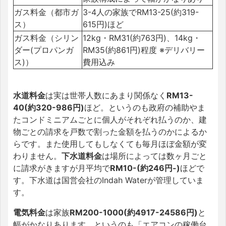
ガス料金（都市ガ
3-4人の家族でRM13-25(約319-
ス）
615円)ほど
ガス料金（シリン
12kg・RM31(約763円)、14kg・
ダー(プロパンガ
RM35(約861円)程度 ※デリバリー
ス)）
費用込み
水道料金
は実は世帯人数にあまり関係なく
RM13-
40(約320-986円)
ほど。というのも政府の補助やま
たコンドミニアムごとに個人がそれぞれ払うのか、建
物ごとの請求を戸数で割った金額を払うのかによるか
らです。また使用してもしなくても毎月ほぼ金額が変
わりません。
下水道料金
は場所によっては数ヶ月ごと
に請求がきますが月平均で
RM10-(約246円-)
ほどで
す。下水道は国営会社のIndah Waterが管理していま
す。
電気料金
は家族
RM200-1000(約4917-24586円)
と
幅がかなりあります。というのも「エアコンの稼働台