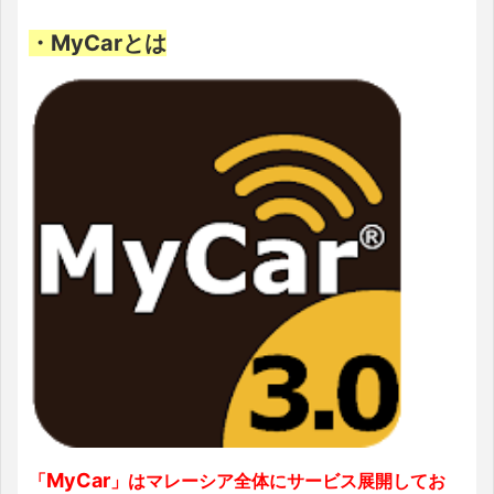
・MyCarとは
MyCar
「
」
はマレーシア全体にサービス展開してお