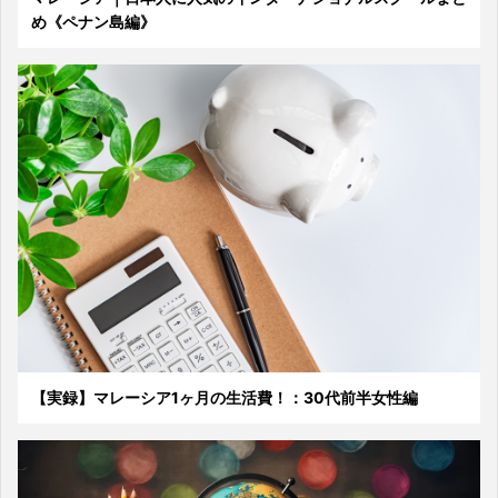
め《ペナン島編》
【実録】マレーシア1ヶ月の生活費！：30代前半女性編