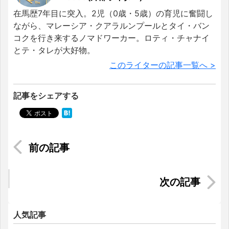
在馬歴7年目に突入。2児（0歳・5歳）の育児に奮闘し
ながら、マレーシア・クアラルンプールとタイ・バン
コクを行き来するノマドワーカー。ロティ・チャナイ
とテ・タレが大好物。
このライターの記事一覧へ >
記事をシェアする
【超便利！！】ネットショップ、トコペディアで
快適生活＜インドネシア生活＞
【快適インドネシア生活 ATM編】デビットカード
があれば円⇒ルピアへの換金可能！！
人気記事