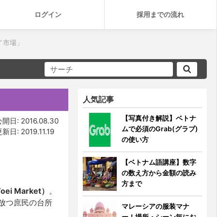
ログイン
採用までの流れ
イ市場」
人気記事
【写真付き解説】ベトナ
開日: 2016.08.30
ムで必須のGrab(グラブ)
新日: 2019.11.19
の使い方
【ベトナム語講座】数字
の数え方から金額の読み
方まで
i Market）
。
放つ庶民の台所
マレーシアの服装マナ
ー！場所・シーン毎にお