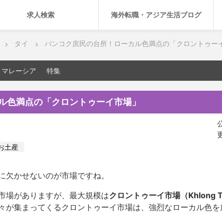
求人検索
海外転職・アジア生活ブログ
タイ
バンコク庶民の台所！ローカル色満点の「クロントゥー
マレーシア
特集
ル色満点の「クロントゥーイ市場」
公
更
お土産
に欠かせないのが市場ですね。
市場がありますが、最大規模は
クロントゥーイ市場（Khlong Toe
々が集まってくるクロントゥーイ市場は、強烈なローカル色を