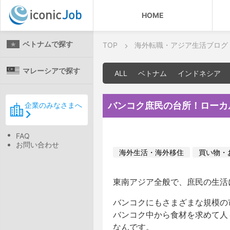
HOME
ベトナムで探す
TOP
海外転職・アジア生活ブログ
マレーシアで探す
ALL
ベトナム
インドネシア
バンコク庶民の台所！ローカ
企業のみなさまへ
FAQ
お問い合わせ
海外生活・海外移住
買い物・
東南アジア全般で、庶民の生活
バンコクにもさまざまな規模の
バンコク中から食材を求めて人
なんです。