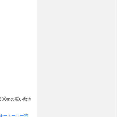
00mの広い敷地
オートーコー市