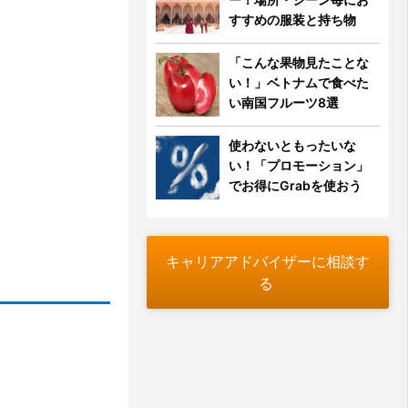
すすめの服装と持ち物
「こんな果物見たことな
い！」ベトナムで食べた
い南国フルーツ8選
使わないともったいな
い！「プロモーション」
でお得にGrabを使おう
キャリアアドバイザーに相談す
る