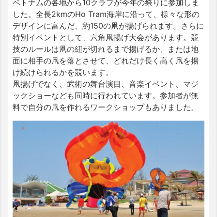
ベトナムの各地から10クラブが今年の祭りに参加しま
した。全長2kmのHo Tram海岸に沿って、様々な形の
デザインに富んだ、約150の凧が揚げられます。さらに
特別イベントとして、六角凧揚げ大会があります。競
技のルールは凧の紐が切れるまで揚げるか、または地
面に相手の凧を落とさせて、どれだけ長く高く凧を揚
げ続けられるかを競います。
凧揚げでなく、武術の舞台演目、音楽イベント、マジ
ックショーなども同時に行われています。参加者が無
料で自分の凧を作れるワークショップもありました。