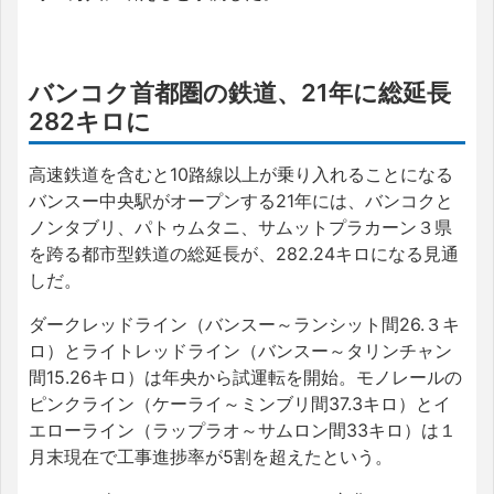
バンコク首都圏の鉄道、21年に総延長
282キロに
高速鉄道を含むと10路線以上が乗り入れることになる
バンスー中央駅がオープンする21年には、バンコクと
ノンタブリ、パトゥムタニ、サムットプラカーン３県
を跨る都市型鉄道の総延長が、282.24キロになる見通
しだ。
ダークレッドライン（バンスー～ランシット間26.３キ
ロ）とライトレッドライン（バンスー～タリンチャン
間15.26キロ）は年央から試運転を開始。モノレールの
ピンクライン（ケーライ～ミンブリ間37.3キロ）とイ
エローライン（ラップラオ～サムロン間33キロ）は１
月末現在で工事進捗率が5割を超えたという。