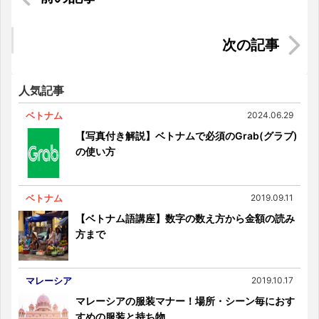
アウトソーシングできる業務とは（１）～タイの
経理現場から～
【マレーシア法務ブログ】第18回：登録商標の侵
害
人気記事
ベトナム
2024.06.29
【写真付き解説】ベトナムで必須のGrab(グラブ)
の使い方
ベトナム
2019.09.11
【ベトナム語講座】数字の数え方から金額の読み
方まで
マレーシア
2019.10.17
マレーシアの服装マナー！場所・シーン毎におす
すめの服装と持ち物