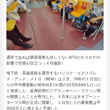
通常であれば満員電車も珍しくないBTSだがコロナの
影響で空席が目立つ（４月撮影）
地下鉄・高速道路を運営するバンコク・エクスプレ
ス・アンド・メトロ（BEM）は２月、19年の１日当た
りの平均乗客数が前年比8.1％増の33万6,849人だった
と発表した。延伸区間のフアランポーン～ラクソン間
が開業したことが寄与した。３月末にはタオプーン～
タープラ間が正式に開業し、１日当たりの乗客数は平
均50万人に増えると予測した。