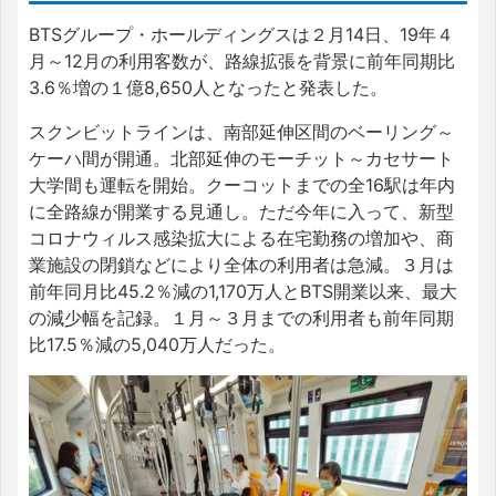
BTSグループ・ホールディングスは２月14日、19年４
月～12月の利用客数が、路線拡張を背景に前年同期比
3.6％増の１億8,650人となったと発表した。
スクンビットラインは、南部延伸区間のベーリング～
ケーハ間が開通。北部延伸のモーチット～カセサート
大学間も運転を開始。クーコットまでの全16駅は年内
に全路線が開業する見通し。ただ今年に入って、新型
コロナウィルス感染拡大による在宅勤務の増加や、商
業施設の閉鎖などにより全体の利用者は急減。３月は
前年同月比45.2％減の1,170万人とBTS開業以来、最大
の減少幅を記録。１月～３月までの利用者も前年同期
比17.5％減の5,040万人だった。