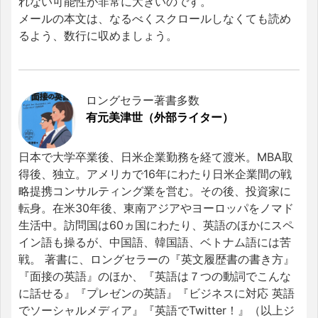
れない可能性が非常に大きいのです。
メールの本文は、なるべくスクロールしなくても読め
るよう、数行に収めましょう。
ロングセラー著書多数
有元美津世（外部ライター）
日本で大学卒業後、日米企業勤務を経て渡米。MBA取
得後、独立。アメリカで16年にわたり日米企業間の戦
略提携コンサルティング業を営む。その後、投資家に
転身。在米30年後、東南アジアやヨーロッパをノマド
生活中。訪問国は60ヵ国にわたり、英語のほかにスペ
イン語も操るが、中国語、韓国語、ベトナム語には苦
戦。 著書に、ロングセラーの『英文履歴書の書き方』
『面接の英語』のほか、『英語は７つの動詞でこんな
に話せる』『プレゼンの英語』『ビジネスに対応 英語
でソーシャルメディア』『英語でTwitter！』（以上ジ