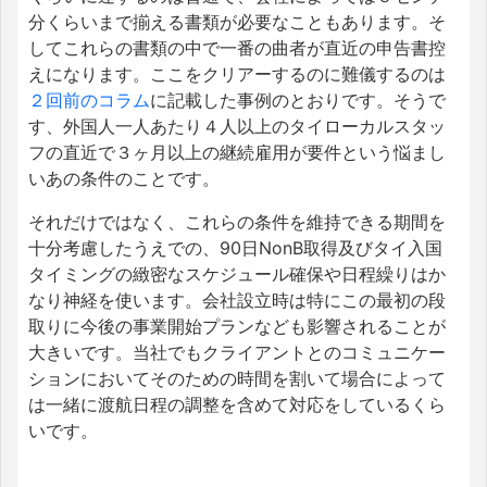
分くらいまで揃える書類が必要なこともあります。そ
してこれらの書類の中で一番の曲者が直近の申告書控
えになります。ここをクリアーするのに難儀するのは
２回前のコラム
に記載した事例のとおりです。そうで
す、外国人一人あたり４人以上のタイローカルスタッ
フの直近で３ヶ月以上の継続雇用が要件という悩まし
いあの条件のことです。
それだけではなく、これらの条件を維持できる期間を
十分考慮したうえでの、90日NonB取得及びタイ入国
タイミングの緻密なスケジュール確保や日程繰りはか
なり神経を使います。会社設立時は特にこの最初の段
取りに今後の事業開始プランなども影響されることが
大きいです。当社でもクライアントとのコミュニケー
ションにおいてそのための時間を割いて場合によって
は一緒に渡航日程の調整を含めて対応をしているくら
いです。