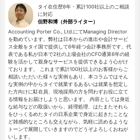
タイ在住歴8年・累計100社以上のご相談
に対応
但野和博（外部ライター）
Accounting Porter Co., Ltd.にてManaging Director
を勤めています。弊社は日本からの進出や会計サービ
ス全般をタイ国で提供して6年経つ会計事務所です。代
表である私が日本で2社の上場会社のCFO通算6年の経
験を活かして親身なサービスを提供できるよう心がけ
ております。 これまで累計100社以上のお客様からご
相談いただいた様々な実例もあり、本コラムではそん
な実例の中からタイで就業するあるいは就業を想定し
た方向けに駐在員、現地採用の方を問わずお役に立て
る情報をお届けしようと思います。 内容としては身近
な給与などの取扱いから、経理処理、はたまたそれら
をひっくるめたタイの日系企業で身近に起きたことな
ど雑感的なところも交えながら、気軽に読めるような
トーンで展開していきますのでどうぞよろしくおねが
いします。