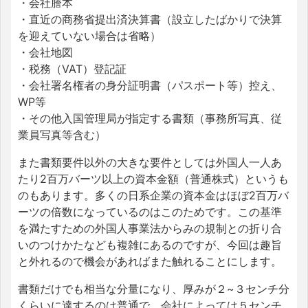
・会社謄本
・直近の商務省提出済決算書（設立したばかりで決算
を迎えていない場合は省略）
・会社地図
・税務（VAT）登記証
・会社署名権者の身分証明書（パスポート等）控え、
WP等
・その他入国管理局が指定する書類（事務所写真、従
業員写真等含む）
また書類要件以外の大きな要件としては外国人一人あ
たり2百万バーツ以上の資本金額（普通株式）というも
のもあります。多くの日系企業の資本金はほぼ2百万バ
ーツの倍数になっているのはこのためです。この基準
を満たすための外国人事業法からみの規制との折り合
いのつけかたなども複雑にあるのですが、今回は趣旨
と外れるので機会があればまた触れることにします。
書類だけでも相当な分量になり、厚みが２~３センチ分
くらいに達するのは普通で、会社によっては５センチ