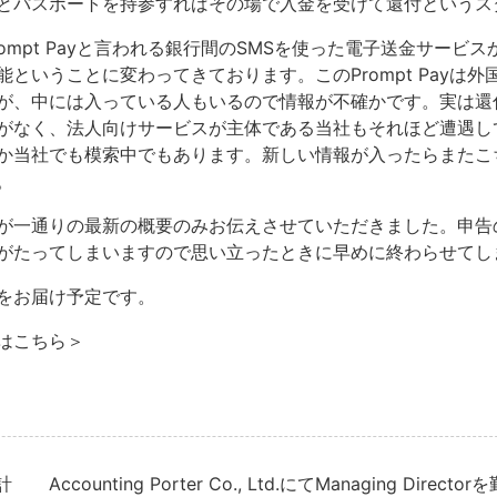
とパスポートを持参すればその場で入金を受けて還付というス
ompt Payと言われる銀行間のSMSを使った電子送金サービ
ということに変わってきております。このPrompt Payは外
が、中には入っている人もいるので情報が不確かです。実は還
がなく、法人向けサービスが主体である当社もそれほど遭遇し
か当社でも模索中でもあります。新しい情報が入ったらまたこ
。
が一通りの最新の概要のみお伝えさせていただきました。申告
がたってしまいますので思い立ったときに早めに終わらせてし
をお届け予定です。
はこちら＞
計
Accounting Porter Co., Ltd.にてManaging Dire