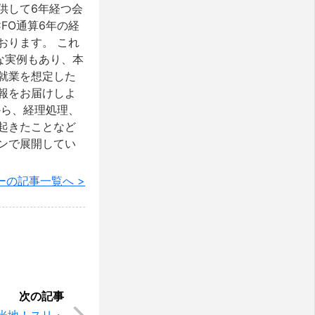
供して6年経つ会
FO通算6年の経
おります。 これ
な実例もあり、本
就業を想定した
報をお届けしよ
から、経理処理、
起きたことなど
ンで展開してい
ーの記事一覧へ >