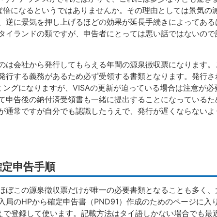
ぼ倍になるというではありませんか。その理由としては景気の
、逆に景気を押し上げるほどの効果が延長手続きによってある
タイランドの類ですが、申告者にとっては悪い話ではないので
のは会社から発行してもらえる年間の源泉徴収票になります。こ
発行する義務があるため必ず受領する書類となります。発行さ
ミングになりますが、VISAの更新が迫っている場合は注意が必
て申告後の納付済受領書も一緒に提出することになっているた
が通常ですが自分でも認識したうえで、発行が遅くならないよ
確定申告手順
ほぼこの源泉徴収票だけが唯一の必要書類となることも多く、
入局のHPから確定申告書（PND91）作成のためのページに入
うえで登録して使います。記載方法はタイ語しかない場合でも最近は