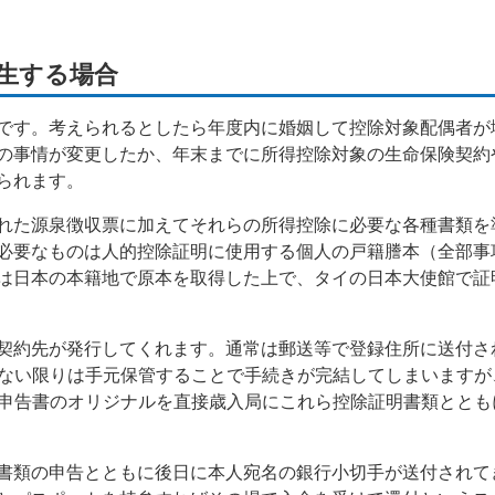
生する場合
です。考えられるとしたら年度内に婚姻して控除対象配偶者が
の事情が変更したか、年末までに所得控除対象の生命保険契約や
られます。
れた源泉徴収票に加えてそれらの所得控除に必要な各種書類を
必要なものは人的控除証明に使用する個人の戸籍謄本（全部事
は日本の本籍地で原本を取得した上で、タイの日本大使館で証
契約先が発行してくれます。通常は郵送等で登録住所に送付さ
がない限りは手元保管することで手続きが完結してしまいますが
、申告書のオリジナルを直接歳入局にこれら控除証明書類ととも
書類の申告とともに後日に本人宛名の銀行小切手が送付されて