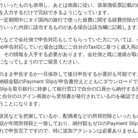
ういったものも併用し、あとは画面に従い、源泉徴収票記載の
を入力するだけで完結できるようになっています。
一定期間中にタイ国内の旅行で使った旅費に関する経費控除が
ういった内容に該当するものがある場合は該当欄に記載します
たなどで会社側で申告対応もしてもらっていた方については、
b申告対応していた場合は既にご自分のTaxIDに基づく歳入局
、その情報を入手する必要があります。会社側と既に連絡が取
になってしまうのでご留意ください。
のまま申告するか一旦保存して後日申告するか選択も可能です
税金額のPayment Slipが申告書控えとともにダウンロード
t Slipを取引銀行に持参して銀行窓口で自分の口座から納付す
ると自分のログイン画面から受領書が発行されているのを確認で
うことになります。
状況などを把握しているか、配偶者などの所得控除といったも
が年間所得税と一致しており、納付額もゼロのPayment Sli
れで申告完了ですので、特に追加アクションは必要ありません