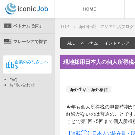
HOME
ベトナムで探す
TOP
海外転職・アジア生活ブログ
マレーシアで探す
ALL
ベトナム
インドネシア
現地採用日本人の個人所得税
企業のみなさまへ
FAQ
お問い合わせ
海外生活・海外移住
今年も個人所得税の申告時期が
経験がないのは普通のことです
ことで第1回~5回まで個人所
【連載①】日本人の駐在員・現