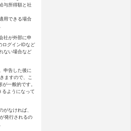
給与所得額と社
適用できる場合
。
会社が外部に申
のログインIDなど
れない場合など
。申告した後に
できますので、こ
る形が一般的です。
きるようになって
のがなければ、
pが発行されるの
。