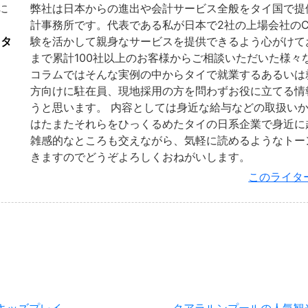
に
弊社は日本からの進出や会計サービス全般をタイ国で提
計事務所です。代表である私が日本で2社の上場会社のC
イタ
験を活かして親身なサービスを提供できるよう心がけて
まで累計100社以上のお客様からご相談いただいた様々
コラムではそんな実例の中からタイで就業するあるいは
方向けに駐在員、現地採用の方を問わずお役に立てる情
うと思います。 内容としては身近な給与などの取扱い
はたまたそれらをひっくるめたタイの日系企業で身近に
雑感的なところも交えながら、気軽に読めるようなトー
きますのでどうぞよろしくおねがいします。
このライタ