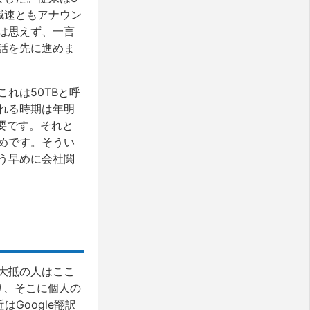
減速ともアナウン
は思えず、一言
話を先に進めま
れは50TBと呼
れる時期は年明
要です。それと
めです。そうい
う早めに会社関
大抵の人はここ
り、そこに個人の
Google翻訳